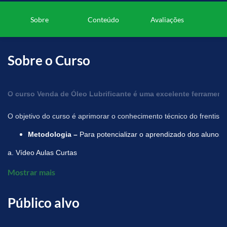
Sobre
Conteúdo
Avaliações
Sobre o Curso
O curso Venda de Óleo Lubrificante é uma excelente ferramenta
O objetivo do curso é aprimorar o conhecimento técnico do frentist
Metodologia – 
Para potencializar o aprendizado dos alunos 
a. Vídeo Aulas Curtas

b. Apostila online para leitura e visualização

Mostrar mais
c. Avaliação Online
Público alvo