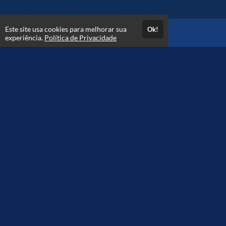
Este site usa cookies para melhorar sua
Ok!
Acesso por 3 meses
experiência.
Política de Privacidade
Até 3 meses de suporte
Estude quando e onde quiser
Materiais para download
Avaliações
Opinião dos alunos que se matricularam
4.9