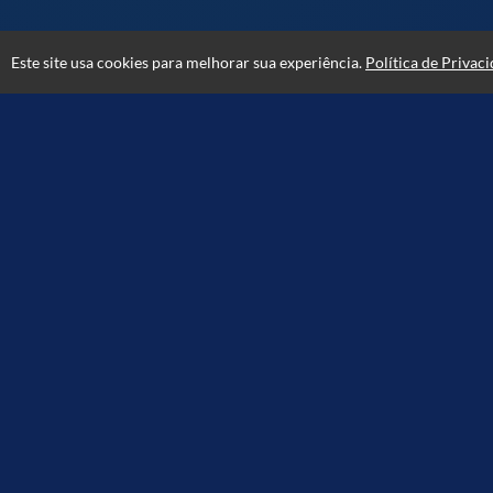
Este site usa cookies para melhorar sua experiência.
Política de Privac
Atendimento
Horário de atendimento das 08hs às 18hs.
+5547999854554
+5547996160161
+5547999854554
Fale Conosco
CNPJ: 49.439.247/0001-06
ACADEMIA BRASIL POSTOS © 2026 - Todos os direitos reservados