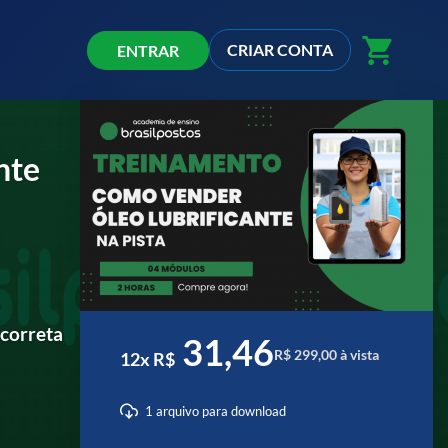
shopping_cart
CRIAR CONTA
ENTRAR
nte
 correta
31,46
R$ 299,00 à vista
12x R$
1 arquivo para download