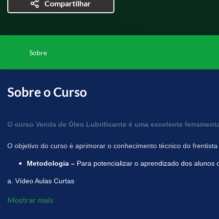
Compartilhar
Sobre
Sobre o Curso
O curso Venda de Óleo Lubrificante é uma excelente ferramenta
O objetivo do curso é aprimorar o conhecimento técnico do frentist
Metodologia – 
Para potencializar o aprendizado dos alunos 
a. Vídeo Aulas Curtas

b. Apostila online para leitura e visualização

Mostrar mais
c. Avaliação Online