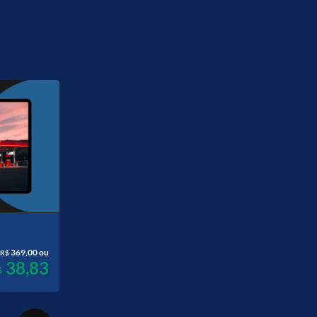
369,00 ou
500,00 ou
Programa de
R$
R$
38,83
52,62
$
12x R$
Treinamento do Líder de
Pista