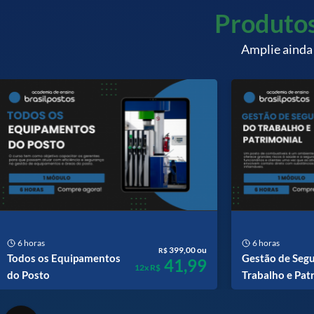
Produtos
Amplie ainda
6 horas
6 horas
399,00 ou
R$
Todos os Equipamentos
Gestão de Seg
41,99
12x R$
do Posto
Trabalho e Pat