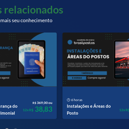
 relacionados
 mais seu conhecimento
6 horas
369,00 ou
R$
urança do
Instalações e Áreas do
38,83
12x R$
12x R
rimonial
Posto