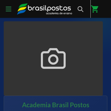
Início
/
Sobre nós
shopping_cart
Academia Brasil Postos